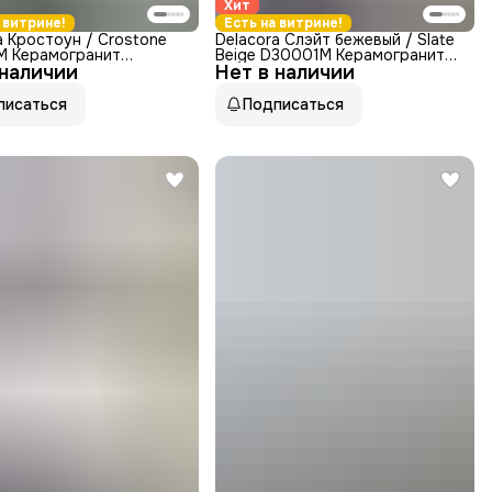
Хит
 витрине!
Есть на витрине!
a Кростоун / Crostone
Delacora Слэйт бежевый / Slate
M Керамогранит
Beige D30001M Керамогранит
 наличии
 карвинг 30x60
Нет в наличии
матовый карвинг 30x60
писаться
Подписаться