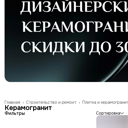
Главная
›
Строительство и ремонт
›
Плитка и керамограни
Керамогранит
Фильтры
Сортировка