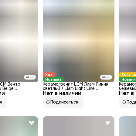
Хит
Есть на
Новинка
Новинк
LCM Венто
Керамогранит LCM Лиам Линия
Керамо
o Beige
светлый / Liam Light Line
бежевый
ии
атинированная
Нет в наличии
60120LAM09M Матовая
Нет в
8080AB
1200x600
я
Подписаться
Под