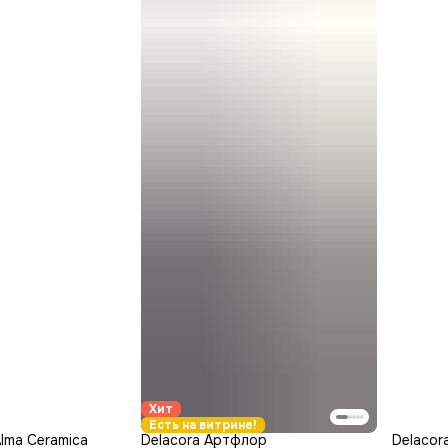
Хит
Есть на витрине!
lma Ceramica
Delacora Артфлор
Delacor