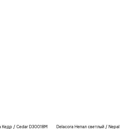
a Кедр / Cedar D30018M
Delacora Непал светлый / Nepal