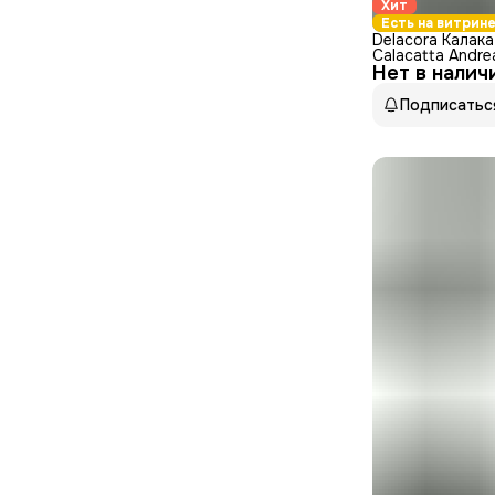
Хит
Есть на витрине
Delacora Калак
Calacatta Andr
Нет в налич
Керамогранит м
30x60
Подписатьс