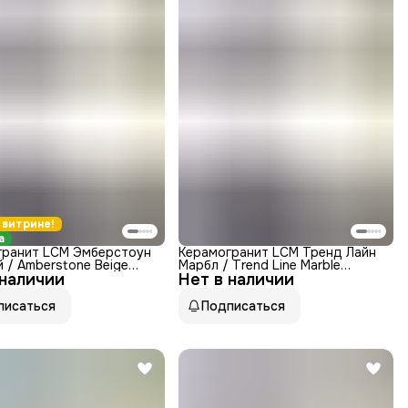
 витрине!
а
гранит LCM Эмберстоун
Керамогранит LCM Тренд Лайн
 / Amberstone Beige
Марбл / Trend Line Marble
 наличии
T11M Матовая 800x800
Нет в наличии
8080TRL01M Матовая 800x800
писаться
Подписаться