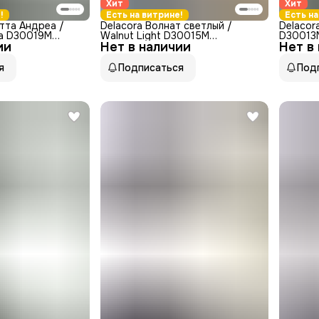
Хит
Хит
!
Есть на витрине!
Есть на
атта Андреа /
Delacora Волнат светлый /
Delacor
ea D30019M
Walnut Light D30015M
D30013
ии
атовый карвинг
Нет в наличии
Керамогранит матовый 30x60
Нет в
матовый
я
Подписаться
Под