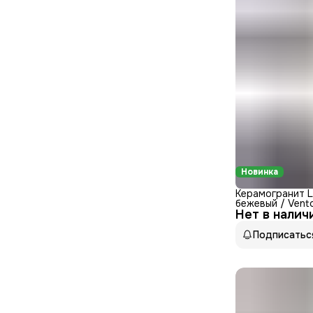
Новинка
Керамогранит 
бежевый / Vent
Нет в налич
60120VTO11S С
1200x600
Подписатьс