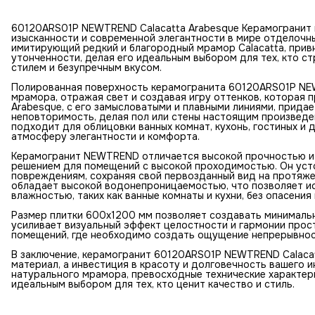
60120ARS01P NEWTREND Calacatta Arabesque Керамогранит
изысканности и современной элегантности в мире отделочны
имитирующий редкий и благородный мрамор Calacatta, прив
утонченности, делая его идеальным выбором для тех, кто 
стилем и безупречным вкусом.
Полированная поверхность керамогранита 60120ARS01P NE
мрамора, отражая свет и создавая игру оттенков, которая 
Arabesque, с его замысловатыми и плавными линиями, придае
неповторимость, делая пол или стены настоящим произведе
подходит для облицовки ванных комнат, кухонь, гостиных и
атмосферу элегантности и комфорта.
Керамогранит NEWTREND отличается высокой прочностью и 
решением для помещений с высокой проходимостью. Он усто
повреждениям, сохраняя свой первозданный вид на протяжен
обладает высокой водонепроницаемостью, что позволяет и
влажностью, таких как ванные комнаты и кухни, без опасени
Размер плитки 600x1200 мм позволяет создавать минимальн
усиливает визуальный эффект целостности и гармонии прос
помещений, где необходимо создать ощущение непрерывнос
В заключение, керамогранит 60120ARS01P NEWTREND Calacat
материал, а инвестиция в красоту и долговечность вашего и
натурального мрамора, превосходные технические характери
идеальным выбором для тех, кто ценит качество и стиль.