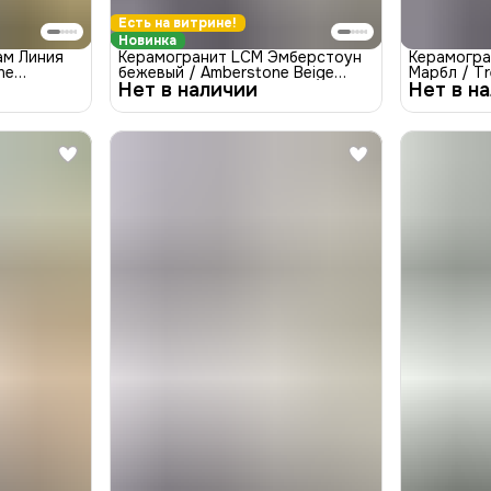
Есть на витрине!
Новинка
ам Линия
Керамогранит LCM Эмберстоун
Керамогра
ne
бежевый / Amberstone Beige
Марбл / Tr
я
Нет в наличии
8080ABT11M Матовая 800x800
Нет в н
8080TRL0