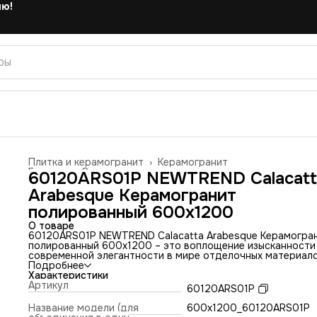
Плитка и керамогранит
›
Керамогранит
Главная
›
Строительство и ремонт
›
60120ARS01P NEWTREND Calacatt
Arabesque Керамогранит
полированный 600x1200
О товаре
60120ARS01P NEWTREND Calacatta Arabesque Керамогра
полированный 600x1200 – это воплощение изысканности
современной элегантности в мире отделочных материало
Этот керамогранит, имитирующий редкий и благородный
Подробнее
мрамор Calacatta, привносит в интерьер атмосферу рос
Характеристики
и утонченности, делая его идеальным выбором для тех, к
Артикул
60120ARS01P
стремится создать пространство, дышащее стилем и
безупречным вкусом.
Название модели (для
600x1200_60120ARS01P
Полированная поверхность керамогранита 60120ARS01P