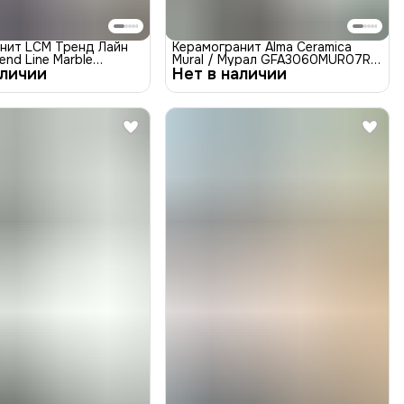
нит LCM Тренд Лайн
Керамогранит Alma Ceramica
end Line Marble
Mural / Мурал GFA3060MUR07R
аличии
1M Матовая 800x800
Нет в наличии
Матовый 30x60