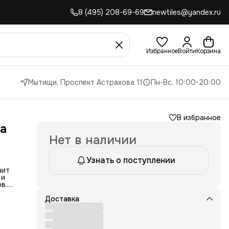
8 (495) 208-69-69
newtiles@yandex.ru
Избранное
Войти
Корзина
Мытищи, Проспект Астрахова 11
Пн-Вс, 10:00-20:00
В избранное
a
Нет в наличии
Узнать о поступлении
нит
 и
в.
коши
Доставка
то