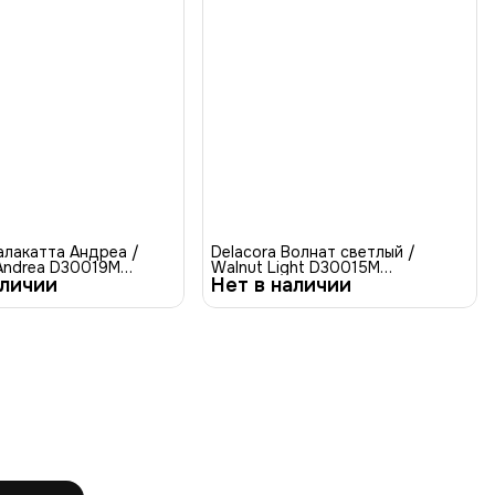
алакатта Андреа /
Delacora Волнат светлый /
 Andrea D30019M
Walnut Light D30015M
аличии
нит матовый карвинг
Нет в наличии
Керамогранит матовый 30x60