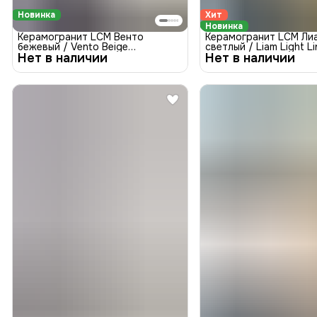
Новинка
Хит
Новинка
Керамогранит LCM Венто
Керамогранит LCM Ли
бежевый / Vento Beige
светлый / Liam Light Li
Нет в наличии
60120VTO11S Сатинированная
Нет в наличии
60120LAM09M Матова
1200x600
1200x600