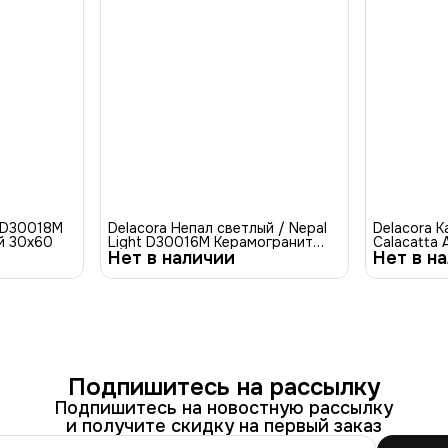
r D30018M
Delacora Непал светлый / Nepal
Delacora К
й 30x60
Light D30016M Керамогранит
Calacatta
Нет в наличии
матовый карвинг 30x60
Нет в н
Керамогра
30x60
Подпишитесь на рассылку
Подпишитесь на новостную рассылку
и получите скидку на первый заказ