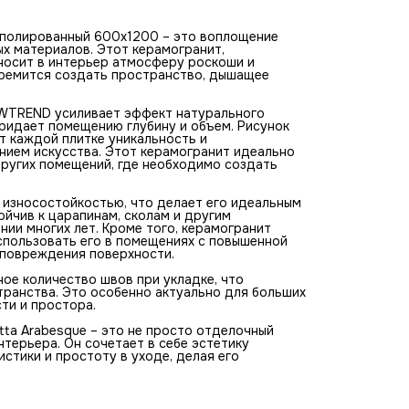
 полированный 600x1200 – это воплощение
х материалов. Этот керамогранит,
носит в интерьер атмосферу роскоши и
стремится создать пространство, дышащее
WTREND усиливает эффект натурального
придает помещению глубину и объем. Рисунок
т каждой плитке уникальность и
нием искусства. Этот керамогранит идеально
 других помещений, где необходимо создать
износостойкостью, что делает его идеальным
йчив к царапинам, сколам и другим
ии многих лет. Кроме того, керамогранит
спользовать его в помещениях с повышенной
я повреждения поверхности.
ое количество швов при укладке, что
транства. Это особенно актуально для больших
ти и простора.
ta Arabesque – это не просто отделочный
нтерьера. Он сочетает в себе эстетику
стики и простоту в уходе, делая его