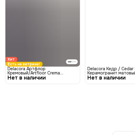
Хит
Есть на витрине!
Delacora Артфлор
Delacora Кедр / Ceda
Кремовый/Artfloor Crema
Керамогранит матовы
Нет в наличии
GP2090ARF01R Керамогранит
Нет в наличии
сахарный-эффект 200x900