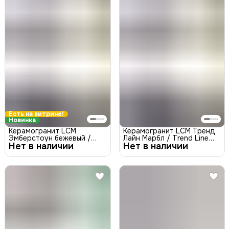
Есть на витрине!
Новинка
Керамогранит LCM
Керамогранит LCM Тренд
Эмберстоун бежевый /
Лайн Марбл / Trend Line
Нет в наличии
Amberstone Beige
Нет в наличии
Marble 8080TRL01M
8080ABT11M Матовая
Матовая 800x800
800x800