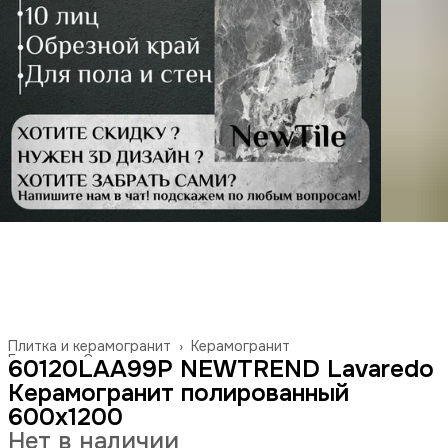
Плитка и керамогранит
›
Керамогранит
Главная
›
Строительство и ремонт
›
60120LAA99P NEWTREND Lavaredo
Керамогранит полированный
600x1200
Нет в наличии