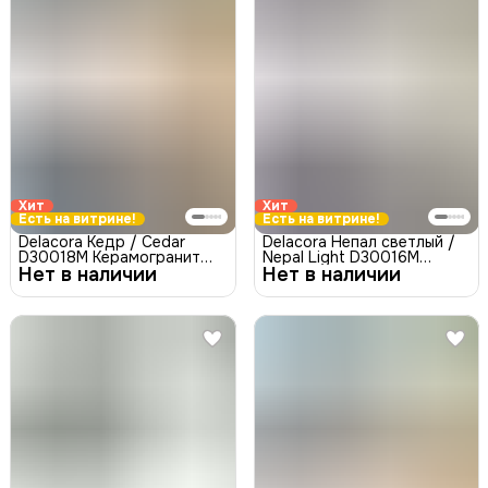
Хит
Хит
Есть на витрине!
Есть на витрине!
Delacora Кедр / Cedar
Delacora Непал светлый /
D30018M Керамогранит
Nepal Light D30016M
Нет в наличии
матовый 30x60
Нет в наличии
Керамогранит матовый
карвинг 30x60