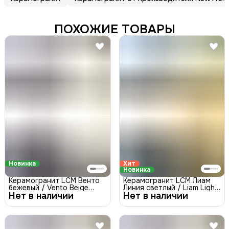
ПОХОЖИЕ ТОВАРЫ
Новинка
Хит
Новинка
Керамогранит LCM Венто
Керамогранит LCM Лиам
бежевый / Vento Beige
Линия светлый / Liam Light
Нет в наличии
60120VTO11S
Нет в наличии
Line 60120LAM09M
Сатинированная 1200x600
Матовая 1200x600