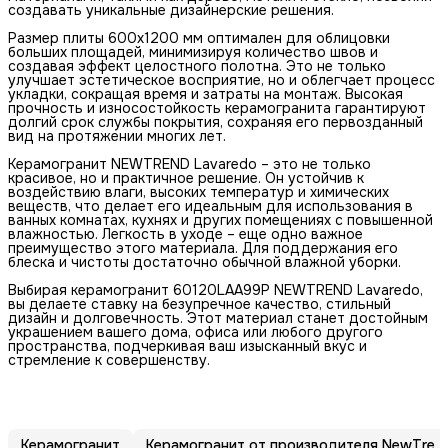
создавать уникальные дизайнерские решения.
Размер плиты 600x1200 мм оптимален для облицовки
больших площадей, минимизируя количество швов и
создавая эффект целостного полотна. Это не только
улучшает эстетическое восприятие, но и облегчает процесс
укладки, сокращая время и затраты на монтаж. Высокая
прочность и износостойкость керамогранита гарантируют
долгий срок службы покрытия, сохраняя его первозданный
вид на протяжении многих лет.
Керамогранит NEWTREND Lavaredo – это не только
красивое, но и практичное решение. Он устойчив к
воздействию влаги, высоких температур и химических
веществ, что делает его идеальным для использования в
ванных комнатах, кухнях и других помещениях с повышенной
влажностью. Легкость в уходе – еще одно важное
преимущество этого материала. Для поддержания его
блеска и чистоты достаточно обычной влажной уборки.
Выбирая керамогранит 60120LAA99P NEWTREND Lavaredo,
вы делаете ставку на безупречное качество, стильный
дизайн и долговечность. Этот материал станет достойным
украшением вашего дома, офиса или любого другого
пространства, подчеркивая ваш изысканный вкус и
стремление к совершенству.
Керамогранит
Керамогранит от производителя NewTrend (Нью Тренд)