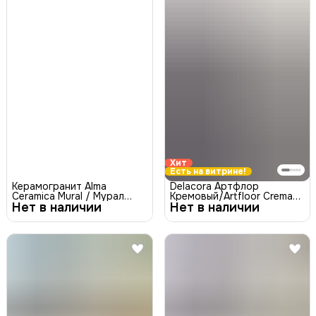
Хит
Есть на витрине!
Керамогранит Alma
Delacora Артфлор
Ceramica Mural / Мурал
Кремовый/Artfloor Crema
Нет в наличии
GFA3060MUR07R Матовый
Нет в наличии
GP2090ARF01R
30x60
Керамогранит сахарный-
эффект 200x900