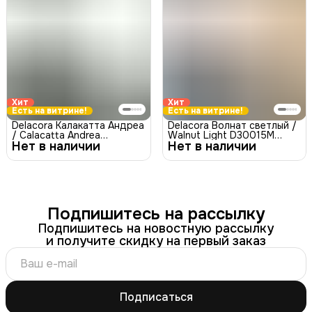
Хит
Хит
Есть на витрине!
Есть на витрине!
Delacora Калакатта Андреа
Delacora Волнат светлый /
/ Calacatta Andrea
Walnut Light D30015M
Нет в наличии
D30019M Керамогранит
Нет в наличии
Керамогранит матовый
матовый карвинг 30x60
30x60
Подпишитесь на рассылку
Подпишитесь на новостную рассылку
и получите скидку на первый заказ
Подписаться